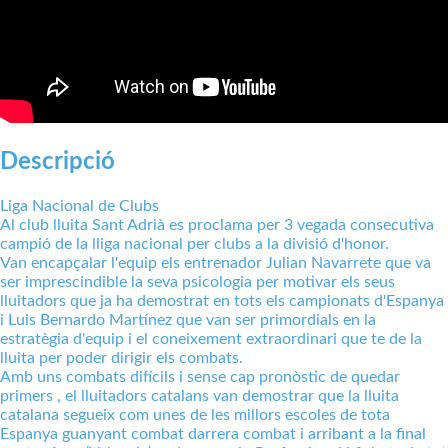
Descripció
Liga Nacional de Clubs
Al club lluita Sant Adrià es proclama per 3 vegada consecutiva
campió de la lliga nacional per clubs a la divisió d'honor.
Van encapçalar l'equip els entrenador Julian Navarrete que va
ser imprescindible la seva psicologia per motivar els seus
lluitadors que ja ha demostrat en tots els campionats d'Espanya
i Luis Bernardo Martínez que van ser primordials en la
estratègia d'equip i el coneixement extraordinari que te de la
lluita per poder dirigir els combats.
Amb uns combats difícils i sense cap pronòstic de quedar
primers , el lluitadors catalans van demostrar que la lluita
catalana segueix com unes de les millors escoles de tota
Espanya guanyant combat darrera combat i arribant a la final