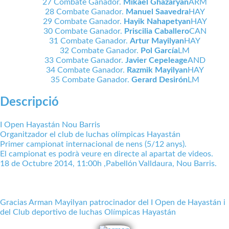
27 Combate Ganador.
Mikael Ghazaryan
ARM
28 Combate Ganador.
Manuel Saavedra
HAY
29 Combate Ganador.
Hayik Nahapetyan
HAY
30 Combate Ganador.
Priscilia Caballero
CAN
31 Combate Ganador.
Artur Mayilyan
HAY
32 Combate Ganador.
Pol García
LM
33 Combate Ganador.
Javier Cepeleage
AND
34 Combate Ganador.
Razmik Mayilyan
HAY
35 Combate Ganador.
Gerard Desirón
LM
Descripció
I Open Hayastán Nou Barris
Organitzador el club de luchas olímpicas Hayastán
Primer campionat internacional de nens (5/12 anys).
El campionat es podrà veure en directe al apartat de videos.
18 de Octubre 2014, 11:00h ,Pabellón Valldaura, Nou Barris.
Gracias Arman Mayilyan patrocinador del I Open de Hayastán i
del Club deportivo de luchas Olímpicas Hayastán