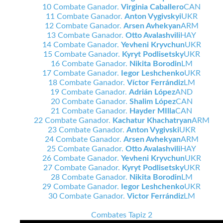
10 Combate Ganador.
Virginia Caballero
CAN
11 Combate Ganador.
Anton Vygivskyi
UKR
12 Combate Ganador.
Arsen Avhekyan
ARM
13 Combate Ganador.
Otto Avalashvili
HAY
14 Combate Ganador.
Yevheni Kryvchun
UKR
15 Combate Ganador.
Kyryt Podlisetsky
UKR
16 Combate Ganador.
Nikita Borodin
LM
17 Combate Ganador.
Iegor Leshchenko
UKR
18 Combate Ganador.
Víctor Ferrándiz
LM
19 Combate Ganador.
Adrián López
AND
20 Combate Ganador.
Shalim López
CAN
21 Combate Ganador.
Hayder MIlla
CAN
22 Combate Ganador.
Kachatur Khachatryan
ARM
23 Combate Ganador.
Anton Vygivski
UKR
24 Combate Ganador.
Arsen Avhekyan
ARM
25 Combate Ganador.
Otto Avalashvili
HAY
26 Combate Ganador.
Yevheni Kryvchun
UKR
27 Combate Ganador.
Kyryt Podlisetsky
UKR
28 Combate Ganador.
Nikita Borodin
LM
29 Combate Ganador.
Iegor Leshchenko
UKR
30 Combate Ganador.
Victor Ferrándiz
LM
Combates Tapiz 2