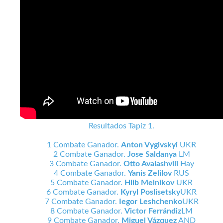
Resultados Tapiz 1.
1 Combate Ganador.
Anton Vygivskyi
UKR
2 Combate Ganador.
Jose Saldanya
LM
3 Combate Ganador.
Otto Avalashvili
Hay
4 Combate Ganador.
Yanis Zelilov
RUS
5 Combate Ganador.
Hlib Melnikov
UKR
6 Combate Ganador.
Kyryl Poslisetsky
UKR
7 Combate Ganador.
Iegor Leshchenko
UKR
8 Combate Ganador.
Victor Ferrándiz
LM
9 Combate Ganador.
Miguel Vázquez
AND