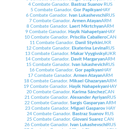
4 Combate Ganador.
Bastraz Suanov
RUS
5 Combate Ganador.
Gor Papikyan
HAY
6 Combate Ganador.
Ivan Lukashevschi
RUS
7 Combate Ganador.
Armen Atayan
ARM
8 Combate Ganador.
Laert Mkrtchyan
ARM
9 Combate Ganador.
Hayik Nahapetyan
HAY
10 Combate Ganador.
Priscilia Caballero
CAN
11 Combate Ganador.
Danil Styrkin
UKR
12 Combate Ganador.
Ekaterina Levina
RUS
13 Combate Ganador.
Makar Vyygivskyi
UKR
14 Combate Ganador.
Davit Margaryan
ARM
15 Combate Ganador.
Ivan lukashevich
RUS
16 Combate Ganador.
Gor papikyan
HAY
17 Combate Ganador.
Armen Atayan
ARM
18 Combate Ganador.
Mikael Ghazaryan
ARM
19 Combate Ganador.
Hayik Nahapekyan
HAY
20 Combate Ganador.
Karima Sánchez
CAN
21 Combate Ganador.
Alexander Ayriyan
RUS
22 Combate Ganador.
Sargis Gasparyan
ARM
23 Combate Ganador.
Miguel Gasparov
HAY
24 Combate Ganador.
Bastraz Suanov
RUS
25 Combate Ganador.
Giovani Suarez
CAN
26 Combate Ganador.
Ivan Lukashevschi
RUS