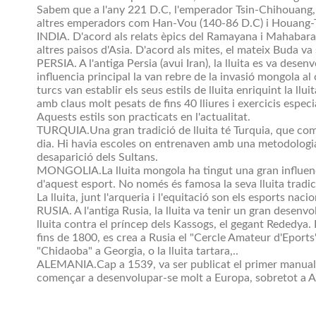
Sabem que a l'any 221 D.C, l'emperador Tsin-Chihouang, va
altres emperadors com Han-Vou (140-86 D.C) i Houang-
INDIA. D'acord als relats èpics del Ramayana i Mahabarata, 
altres paisos d'Asia. D'acord als mites, el mateix Buda va 
PERSIA. A l'antiga Persia (avui Iran), la lluita es va desen
influencia principal la van rebre de la invasió mongola al
turcs van establir els seus estils de lluita enriquint la l
amb claus molt pesats de fins 40 lliures i exercicis especia
Aquests estils son practicats en l'actualitat.
TURQUIA.Una gran tradició de lluita té Turquia, que com a 
dia. Hi havia escoles on entrenaven amb una metodologia 
desaparició dels Sultans.
MONGOLIA.La lluita mongola ha tingut una gran influencia
d'aquest esport. No només és famosa la seva lluita tradici
La lluita, junt l'arqueria i l'equitació son els esports nacio
RUSIA. A l'antiga Rusia, la lluita va tenir un gran desen
lluita contra el príncep dels Kassogs, el gegant Rededya.
fins de 1800, es crea a Rusia el "Cercle Amateur d'Eports"
"Chidaoba" a Georgia, o la lluita tartara,..
ALEMANIA.Cap a 1539, va ser publicat el primer manual de l
començar a desenvolupar-se molt a Europa, sobretot a A