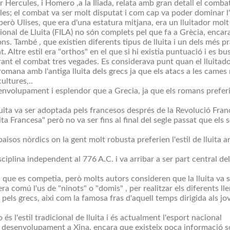
per Hercules, i Homero ,a la Iliada, relata amb gran detall el comba
s; el combat va ser molt disputat i com cap va poder dominar l'al
però Ulises, que era d'una estatura mitjana, era un lluitador molt
cional de Lluita (FILA) no són complets pel que fa a Grècia, encara
 També , que existien diferents tipus de lluita i un dels més pract
. Altre estil era "orthos" en el que si hi existia puntuació i es bu
rant el combat tres vegades. Es considerava punt quan el lluitado
orromana amb l'antiga lluita dels grecs ja que els atacs a les ca
ultures,..
envolupament i esplendor que a Grecia, ja que els romans preferie
ita va ser adoptada pels francesos després de la Revolució France
ta Francesa" però no va ser fins al final del segle passat que els s
s paisos nòrdics on la gent molt robusta preferien l'estil de lluita 
iplina independent al 776 A.C. i va arribar a ser part central dels
 que es competia, però molts autors consideren que la lluita va se
era comú l'us de "ninots" o "domis" , per realitzar els diferents ll
 pels grecs, aixi com la famosa fras d'aquell temps dirigida als jo
s l'estil tradicional de lluita i és actualment l'esport nacional
an desenvolupament a Xina, encara que existeix poca informació s