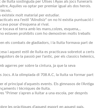
t de lluita sostinguda per Ulises i Ayax als jocs funeraris
tre, Aquiles va optar per premiar igual als dos herois.
 tècnic.
 existeix molt material per estudiar.
icats era l'estil "Alindisiz" on no hi existia puntuació i
scava posar d'esquena al rival.
r tocava el terra amb les mans,colzes, esquena,..
mes no estaven prohibits com ho demostren molts treballs
n els combats de gladiadors, i la lluita formava part de
sa i aquest estil de lluita es practicava sobretot a certs
eguidors de la passió per l'antic, per els classics helenics,
amb agarres per sobre la cintura, ja que la seva
 Jocs. A la olimpiada dl 708 A.C, la lluita va formar part
r el principal d'aquests events. Els gimnasos de l'Antiga
ençaments i tècniques de lluita.
ves "Primer s'apren a lluitar a una escola, per després
obre les pràctiques d'aquest esport en aquest pais.