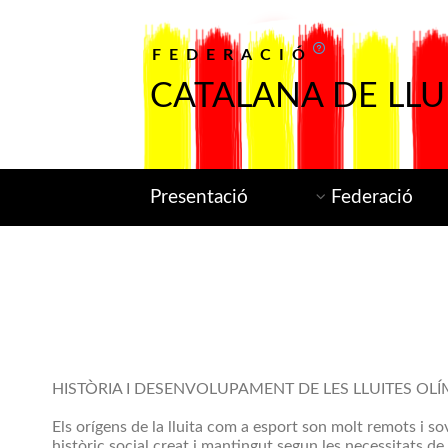
FEDERACIÓ
CATALANA DE LLU
Presentació
Federació
HISTÒRIA I DESENVOLUPAMENT DE LES LLUITES OL
Els orígens de la lluita com a esport son molt remots i sov
històric social creat i mantingut segun les necessitats de 