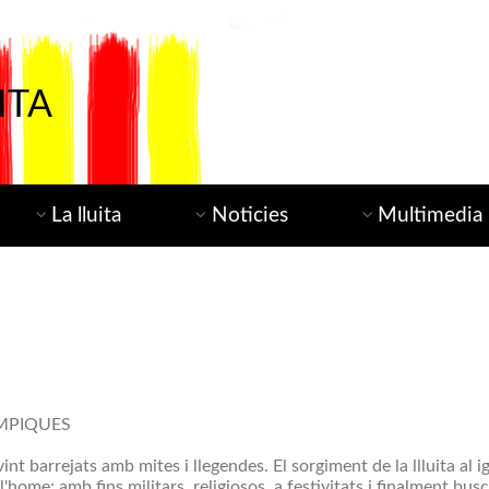
ITA
La lluita
Noticies
Multimedia
ÍMPIQUES
int barrejats amb mites i llegendes. El sorgiment de la llluita al i
l'home: amb fins militars, religiosos, a festivitats i finalment bus