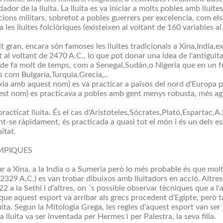
or de la lluita. La lluita es va iniciar a molts pobles amb lluites
ions militars, sobretot a pobles guerrers per excelencia, com els 
a les lluites folclòriques (existeixen al voltant de 160 variables a
lt gran, encara són famoses les lluites tradicionals a Xina,India,ex
al voltant de 2470 A.C., lo que pot donar una idea de l'antiguita
es de fa molt de temps, com a Senegal,Sudán,o Nigeria que en un f
s com Bulgaria,Turquia,Grecia,..
ia amb aquest nom) es va practicar a països del nord d'Europa p
est nom) es practicava a pobles amb gent menys robusta, més agil 
cticat lluita. És el cas d'Aristoteles,Sócrates,Plató,Espartac,A.
t-se ràpidament, és practicada a quasi tot el món i és un dels es
itat.
ÍMPIQUES
r a Xina, a la India o a Sumeria però lo més probable és que molts
329 A.C.) es van trobar dibuixos amb lluitadors en acció. Altre
22 a la Sethi i d'altres, on ´s possible observar tècniques que a l'
que aquest esport va arribar als grecs procedent d'Egipte, però ta
uita. Segun la Mitologia Grega, les regles d'aquest esport van se
 lluita va ser inventada per Hermes i per Palestra, la seva filla.