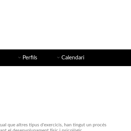
Perfils
Calendari
gual que altres tipus d'exercicis, han tingut un procés
cant el desenvolupament físic i psicològic.