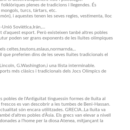
 folklòriques plenes de tradicions i llegendes. És
mongols, turcs, tártars, etc.
l món), i aquestes tenen les seves regles, vestimenta, lloc
-Unió Soviètica,Irán,...
t d'aquest esport. Però existeixen tanbé altres pobles
utur poden ser grans exponents de les lluites olímpiques
els celtes,teutons,eslaus,normarnda,..
que preferien dins de les seves lluites tradicionals el
Lincoln, G.Washington,i una llista interminable.
ports més clàsics i tradicionals dels Jocs Olímpics de
 pobles de l'Antiguitat tinguessin formes de lluita al
s frescos es van descobrir a les tumbes de Beni-Hassan.
actualitat són encara utilitzades. GRECIA..La lluita va
mbé d'altres pobles d'Àsia. Els grecs van elevar a nivell
r donades a l'home per la diosa Atenea, mitjançant la