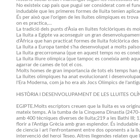
No existeix cap país que pugui ser considerat com el fundad
indudable que les primeres formes de lluita tenien aplicac
És per això que l'origen de les lluites olímpiques es trova 
on es practica,...
La tradició dels punts d'Àsia en lluites folclòriques és mo
La lluita a Egipte va aconseguir un gran desenvolupament 
d'Àfrica que han practicat formes de lluita folclòrica d
La lluita a Europa també s'ha desenvolupat a molts païso
La lluita grecorromana (que en aquest temps no es coneix
La lluita lliure olímpica (que tampoc es coneixia amb aqu
agarrar de cames de tot el cos.
Molts homes de gran importancia de tots els temps han pra
La lluites olímpiques ha anat evolucionant i desenvolupan
l'Era Moderna, com ja ho era als Jocs Olímpics de l'antigu
HISTÒRIA I DESENVOLUPAMENT DE LES LLUITES OL
EGIPTE.Molts escriptors creuen que la lluita es va origina
mateix temps. A la tumba de la Cinquena Dinastia (2470-2
amb 400 tècniques diverses de lluita;219 a les Bathi III; 1
florir a l'Antiga Grècia amb gran esplendor. És indudable 
de ciencia i art l'enfrontament entre dos oponents a la ll
intervenció del heroi Teseo. Altres llegendes relaten que la