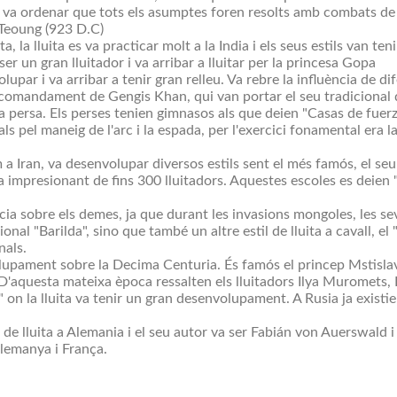
 ordenar que tots els asumptes foren resolts amb combats de lluit
Teoung (923 D.C)
la lluita es va practicar molt a la India i els seus estils van ten
ser un gran lluitador i va arribar a lluitar per la princesa Gopa
volupar i va arribar a tenir gran relleu. Va rebre la influència de d
 comandament de Gengis Khan, qui van portar el seu tradicional de
luita persa. Els perses tenien gimnasos als que deien "Casas de fuer
ls pel maneig de l'arc i la espada, per l'exercici fonamental era la 
Iran, va desenvolupar diversos estils sent el més famós, el seu "L
impresionant de fins 300 lluitadors. Aquestes escoles es deien "
 sobre els demes, ja que durant les invasions mongoles, les sev
onal "Barilda", sino que també un altre estil de lluita a cavall, e
nals.
volupament sobre la Decima Centuria. És famós el princep Mstislav
 D'aquesta mateixa època ressalten els lluitadors Ilya Muromets, 
 on la lluita va tenir un gran desenvolupament. A Rusia ja existie
luita a Alemania i el seu autor va ser Fabián von Auerswald i es d
lemanya i França.