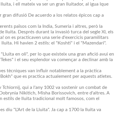
a, i ell mateix va ser un gran lluitador, al igua lque
ir gran difusió De acuerdo a los relatos épicos cap a
iferents països com la India, Sumeria i altres, però la
 lluita. Després durant la invasió turca del segle XI, els
za! on es practicaven una serie d'exercicis paramilitars
lluita. Hi havien 2 estils: el "Koshti" i el "Mazendari".
luita en oli", per lo que existeix una gran afició avui en
Tekes" i el seu esplendor va començar a declinar amb la
es tècniques van influir notablement a la pràctica
l "Bokh" que es practica actualement per aquests atletes.
 Tchiornij, qui a l'any 1002 va sostenir un combat de
Dobrynia Nikitich, Misha Borissovich, entre d'altres. A
n estils de lluita tradicional molt famosos, com el
iu "L'Art de la Lluita". Ja cap a 1700 la lluita va