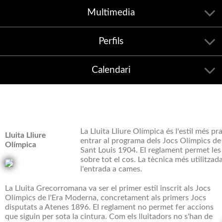
Multimedia
Perfils
Calendari
La Lluita Lliure Olímpica és l'estil més pr
Lluita Lliure
entrar al programa dels Jocs Olímpìcs de
Olímpica
Sant Louis 1904. El reglament permet les
sobre tot el cos. La tècnica més utilitzada
l'entrada a cames.
La Lluita Grecorromana va ser el primer estil inscrit als Jocs
Olímpìcs de l'Era Moderna, concretament als primers Jocs
disputats a Atenes 1896. El reglament no permet fer accions
que siguin per sota la cintura. Com els lluitadors no s'han de